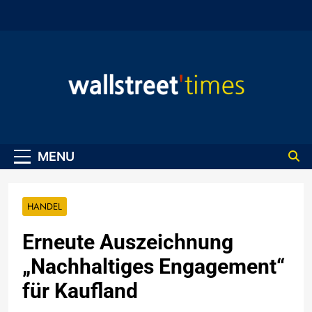
Skip
to
content
WallStreet Times
MENU
HANDEL
Erneute Auszeichnung
„Nachhaltiges Engagement“
für Kaufland