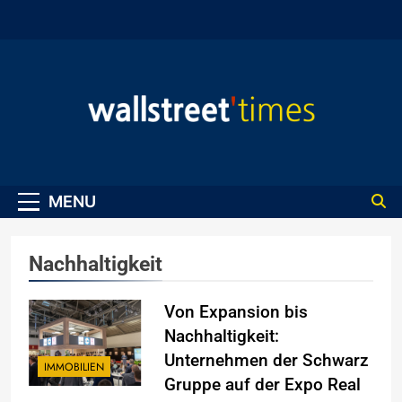
Skip
to
content
WallStreet Times
MENU
Nachhaltigkeit
Von Expansion bis
Nachhaltigkeit:
Unternehmen der Schwarz
IMMOBILIEN
Gruppe auf der Expo Real