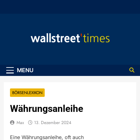
Skip
to
content
WallStreet Times
MENU
BÖRSENLEXIKON
Währungsanleihe
Max
13. Dezember 2024
Eine Währungsanleihe, oft auch