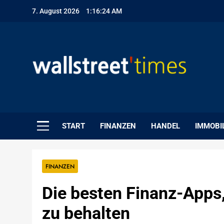
Skip
7. August 2026
1:16:25 AM
to
content
WallStreet Times
START
FINANZEN
HANDEL
IMMOBI
FINANZEN
Die besten Finanz-Apps
zu behalten