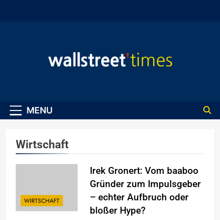
Skip
to
content
WallStreet Times
MENU
Wirtschaft
Irek Gronert: Vom baaboo
Gründer zum Impulsgeber
– echter Aufbruch oder
WIRTSCHAFT
bloßer Hype?