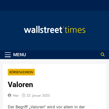
Skip
to
content
WallStreet Times
MENU
BÖRSENLEXIKON
Valoren
Max
22. Januar 2025
Der Begriff „Valoren“ wird vor allem in der