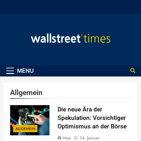
Skip
to
content
WallStreet Times
MENU
Allgemein
Die neue Ära der
Spekulation: Vorsichtiger
Optimismus an der Börse
ALLGEMEIN
Max
14. Januar