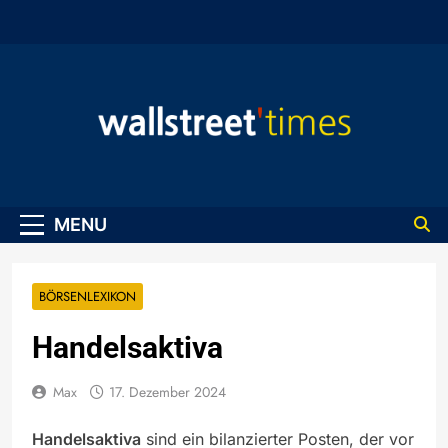
Skip
to
content
WallStreet Times
MENU
BÖRSENLEXIKON
Handelsaktiva
Max
17. Dezember 2024
Handelsaktiva
sind ein bilanzierter Posten, der vor