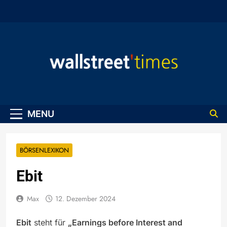
Skip
to
content
WallStreet Times
MENU
BÖRSENLEXIKON
Ebit
Max
12. Dezember 2024
Ebit
steht für
„Earnings before Interest and