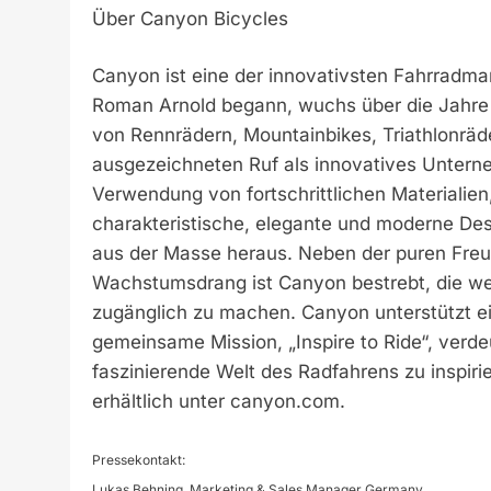
Über Canyon Bicycles
Canyon ist eine der innovativsten Fahrradma
Roman Arnold begann, wuchs über die Jahre 
von Rennrädern, Mountainbikes, Triathlonräd
ausgezeichneten Ruf als innovatives Untern
Verwendung von fortschrittlichen Materialien
charakteristische, elegante und moderne De
aus der Masse heraus. Neben der puren Fr
Wachstumsdrang ist Canyon bestrebt, die w
zugänglich zu machen. Canyon unterstützt ei
gemeinsame Mission, „Inspire to Ride“, verde
faszinierende Welt des Radfahrens zu inspiri
erhältlich unter canyon.com.
Pressekontakt:
Lukas Behning, Marketing & Sales Manager Germany