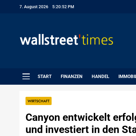
Skip
7. August 2026
5:20:53 PM
to
content
WallStreet Times
START
FINANZEN
HANDEL
IMMOBI
WIRTSCHAFT
Canyon entwickelt erfol
und investiert in den St