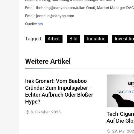
Email:
lbehning@canyon.comJulian
Öncü, Market Manager DA
Email:
joencue@canyon.com
Quelle:
ots
Tagged:
Arbeit
Bild
Industrie
Investiti
Weitere Artikel
Irek Gronert: Vom Baaboo
Gründer Zum Impulsgeber –
Echter Aufbruch Oder Bloßer
Hype?
9. Oktober 2025
Tech-Gigant
Auf Die Glo
29. Mai 20