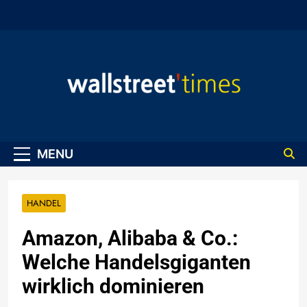
Skip
to
content
WallStreet Times
MENU
HANDEL
Amazon, Alibaba & Co.:
Welche Handelsgiganten
wirklich dominieren