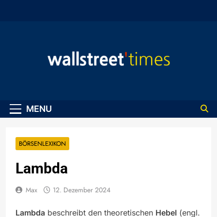
Skip
to
content
WallStreet Times
MENU
BÖRSENLEXIKON
Lambda
Max
12. Dezember 2024
Lambda
beschreibt den theoretischen
Hebel
(engl.