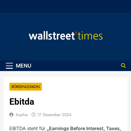
Skip
to
content
WallStreet Times
MENU
BÖRSENLEXIKON
Ebitda
Sophie
17. Dezember 2024
EBITDA steht für
„Earnings Before Interest, Taxes,