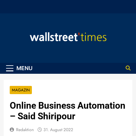
Skip
to
content
WallStreet Times
MENU
MAGAZIN
Online Business Automation
– Said Shiripour
Redaktion
31. August 2022