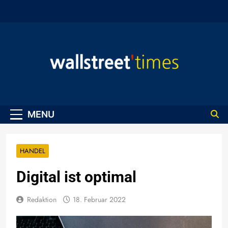
Skip
to
content
WallStreet Times
MENU
HANDEL
Digital ist optimal
Redaktion
18. Februar 2022