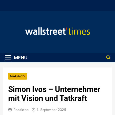
Skip
to
content
WallStreet Times
MENU
MAGAZIN
Simon Ivos – Unternehmer
mit Vision und Tatkraft
Redaktion
1. September 2025