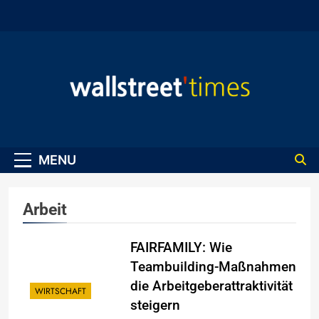
Skip
to
content
WallStreet Times
MENU
Arbeit
FAIRFAMILY: Wie
Teambuilding-Maßnahmen
die Arbeitgeberattraktivität
WIRTSCHAFT
steigern