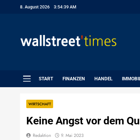
Skip
8. August 2026
3:54:40 AM
to
content
WallStreet Times
START
FINANZEN
HANDEL
IMMOBI
WIRTSCHAFT
Keine Angst vor dem Que
Redaktion
9. Mai 2023