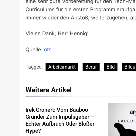
eine sehr gute Vorbereitung für den Tech-Mar
Curriculums für die ersten Programmieraufga
immer wieder den Anstoß, weiterzugehen, al
Vielen Dank, Herr Hennig!
Quelle:
ots
Tagged:
Arbeitsmarkt
Beruf
Bild
Bild
Weitere Artikel
Irek Gronert: Vom Baaboo
Gründer Zum Impulsgeber –
Echter Aufbruch Oder Bloßer
Hype?