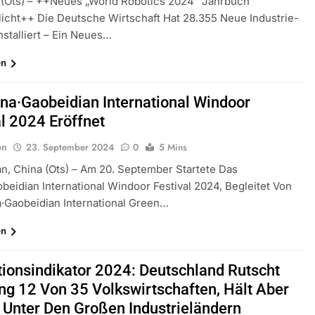
 (ots) – ++Neues „World Robotics 2024“ Jahrbuch
licht++ Die Deutsche Wirtschaft Hat 28.355 Neue Industrie-
nstalliert – Ein Neues…
en
ina·Gaobeidian International Windoor
al 2024 Eröffnet
on
23. September 2024
0
5 Mins
n, China (ots) – Am 20. September Startete Das
beidian International Windoor Festival 2024, Begleitet Von
·Gaobeidian International Green…
en
tionsindikator 2024: Deutschland Rutscht
ng 12 Von 35 Volkswirtschaften, Hält Aber
2 Unter Den Großen Industrieländern