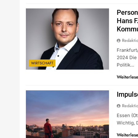
Person
Hans F.
Kommun
Redakti
Frankfurt
2024 Die 
WIRTSCHAFT
Politik…
Weiterles
Impuls
Redakti
Essen (ot
Wichtig, 
Weiterles