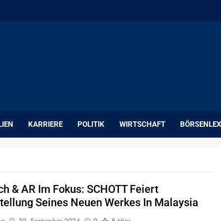
LIEN
KARRIERE
POLITIK
WIRTSCHAFT
BÖRSENLEX
ch & AR Im Fokus: SCHOTT Feiert
stellung Seines Neuen Werkes In Malaysia
on
30. September 2024
0
8 Mins