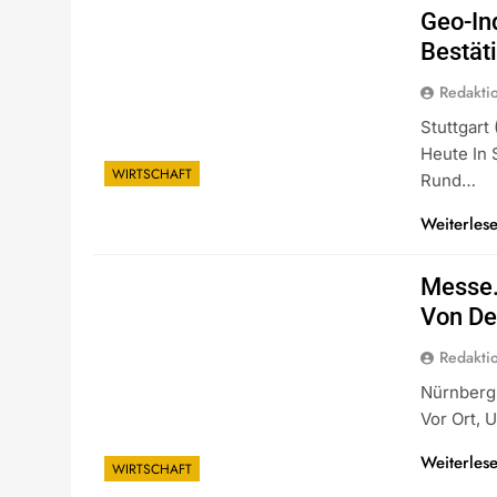
Geo-In
Bestäti
Redakti
Stuttgar
Heute In 
WIRTSCHAFT
Rund…
Weiterles
Messe.
Von De
Redakti
Nürnberg 
Vor Ort,
Weiterles
WIRTSCHAFT