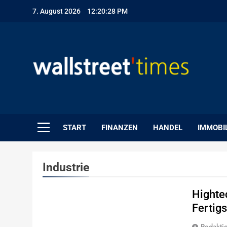
Skip
7. August 2026
12:20:29 PM
to
content
WallStreet Times
START
FINANZEN
HANDEL
IMMOBI
Industrie
Highte
Fertig
Redakti