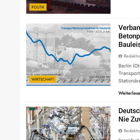
POLITIK
Verban
Betonp
Baulei
Redakti
Berlin (o
Transport
WIRTSCHAFT
Stationä
Weiterles
Deutsch
Nie Zu
Redakti