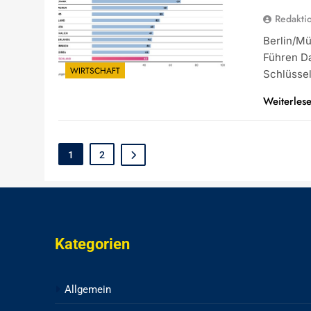
Redakti
Berlin/Mü
Führen Da
WIRTSCHAFT
Schlüsse
Weiterles
1
2
Kategorien
Allgemein