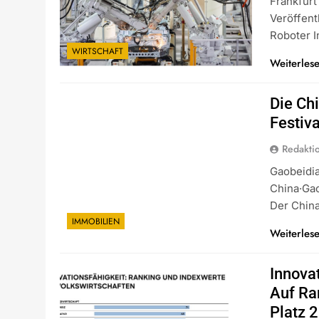
Frankfurt
Veröffent
Roboter I
WIRTSCHAFT
Weiterles
Die Ch
Festiv
Redakti
Gaobeidia
China·Gao
Der China
IMMOBILIEN
Weiterles
Innova
Auf Ra
Platz 