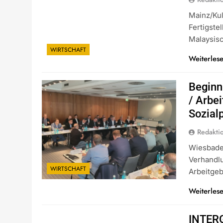
Mainz/Kul
Fertigst
Malaysis
WIRTSCHAFT
Weiterles
Beginn
/ Arbe
Sozial
Redakti
Wiesbaden
Verhandl
WIRTSCHAFT
Arbeitge
Weiterles
INTERG