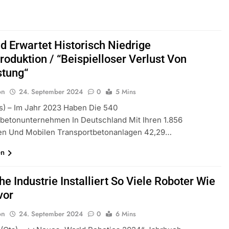
d Erwartet Historisch Niedrige
roduktion / “Beispielloser Verlust Von
stung“
on
24. September 2024
0
5 Mins
ts) – Im Jahr 2023 Haben Die 540
betonunternehmen In Deutschland Mit Ihren 1.856
ren Und Mobilen Transportbetonanlagen 42,29…
en
e Industrie Installiert So Viele Roboter Wie
vor
on
24. September 2024
0
6 Mins