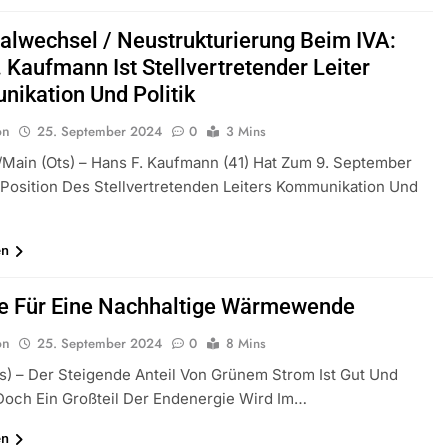
alwechsel / Neustrukturierung Beim IVA:
 Kaufmann Ist Stellvertretender Leiter
ikation Und Politik
on
25. September 2024
0
3 Mins
/Main (ots) – Hans F. Kaufmann (41) Hat Zum 9. September
Position Des Stellvertretenden Leiters Kommunikation Und
en
e Für Eine Nachhaltige Wärmewende
on
25. September 2024
0
8 Mins
s) – Der Steigende Anteil Von Grünem Strom Ist Gut Und
Doch Ein Großteil Der Endenergie Wird Im…
en