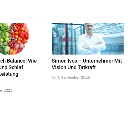
rch Balance: Wie
Simon Ivos – Unternehmer Mit
Und Schlaf
Vision Und Tatkraft
Leistung
1. September 2025
n
er 2025