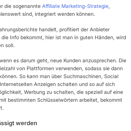
er die sogenannte
Affiliate Marketing-Strategie
,
lenswert sind, integriert werden können.
hrungsberichte handelt, profitiert der Anbieter
 die Info bekommt, hier ist man in guten Händen, wird
n soll.
, wenn es darum geht, neue Kunden anzusprechen. Die
ielzahl von Plattformen verwenden, sodass sie dann
n können. So kann man über Suchmaschinen, Social
nternetseiten Anzeigen schalten und so auf sich
ichkeit, Werbung zu schalten, die speziell auf eine
r mit bestimmten Schlüsselwörtern arbeitet, bekommt
t.
ässigt werden