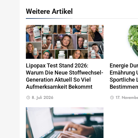
Weitere Artikel
Lipopax Test Stand 2026:
Energie Du
Warum Die Neue Stoffwechsel-
Ernährung 
Generation Aktuell So Viel
Sportliche 
Aufmerksamkeit Bekommt
Bestimme
8. Juli 2026
17. Novemb