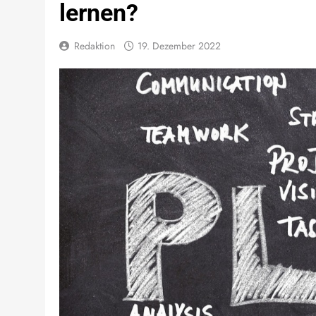
lernen?
Redaktion
19. Dezember 2022