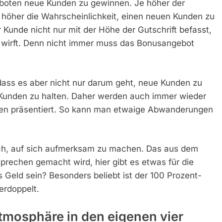
eboten neue Kunden zu gewinnen. Je höher der
 höher die Wahrscheinlichkeit, einen neuen Kunden zu
 Kunde nicht nur mit der Höhe der Gutschrift befasst,
n wirft. Denn nicht immer muss das Bonusangebot
dass es aber nicht nur darum geht, neue Kunden zu
Kunden zu halten. Daher werden auch immer wieder
n präsentiert. So kann man etwaige Abwanderungen
ich, auf sich aufmerksam zu machen. Das aus dem
prechen gemacht wird, hier gibt es etwas für die
 Geld sein? Besonders beliebt ist der 100 Prozent-
erdoppelt.
tmosphäre in den eigenen vier