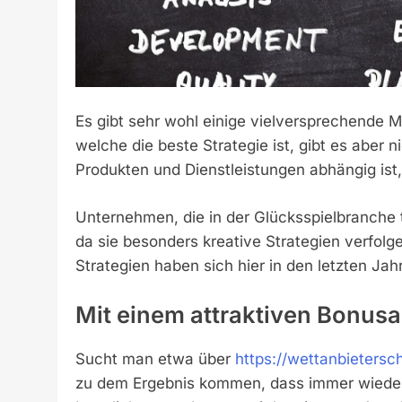
Es gibt sehr wohl einige vielversprechende M
welche die beste Strategie ist, gibt es aber 
Produkten und Dienstleistungen abhängig ist
Unternehmen, die in der Glücksspielbranche 
da sie besonders kreative Strategien verfolg
Strategien haben sich hier in den letzten Ja
Mit einem attraktiven Bonu
Sucht man etwa über
https://wettanbietersc
zu dem Ergebnis kommen, dass immer wieder