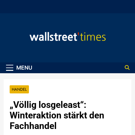
Skip
to
content
WallStreet Times
MENU
HANDEL
„Völlig losgeleast“:
Winteraktion stärkt den
Fachhandel