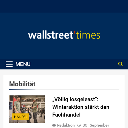
Skip
to
content
WallStreet Times
MENU
Mobilität
„Völlig losgeleast“:
Winteraktion stärkt den
Fachhandel
HANDEL
Redaktion
30. September