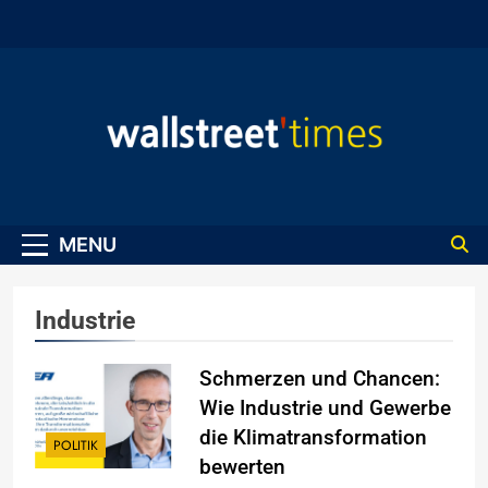
Skip
to
content
WallStreet Times
MENU
Industrie
Schmerzen und Chancen:
Wie Industrie und Gewerbe
die Klimatransformation
POLITIK
bewerten