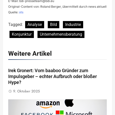
E-Mail:
bdi-presseteam@bdi.eu
Original-Content von: Roland Berger, übermittelt durch news aktuell
Quelle:
ots
Tagged:
Analyse
Bild
Industrie
Konjunktur
Unternehmensberatung
Weitere Artikel
Irek Gronert: Vom baaboo Gründer zum
Impulsgeber – echter Aufbruch oder bloßer
Hype?
9. Oktober 2025