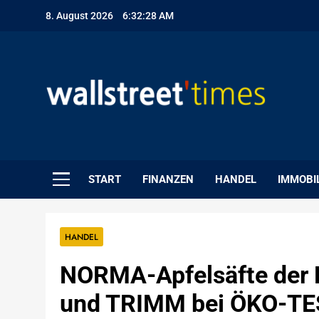
Skip
8. August 2026
6:32:29 AM
to
content
WallStreet Times
START
FINANZEN
HANDEL
IMMOBI
HANDEL
NORMA-Apfelsäfte der
und TRIMM bei ÖKO-TE