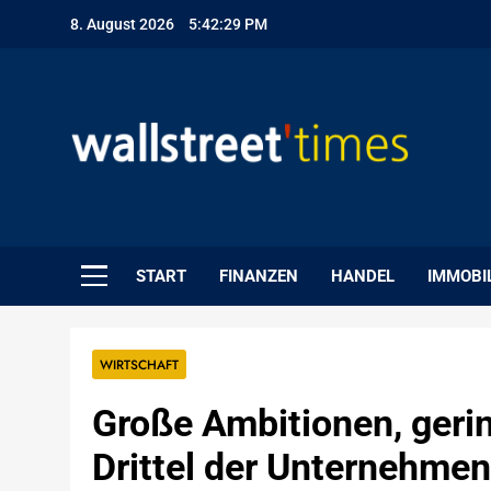
Skip
8. August 2026
5:42:30 PM
to
content
WallStreet Times
START
FINANZEN
HANDEL
IMMOBI
WIRTSCHAFT
Große Ambitionen, gerin
Drittel der Unternehme