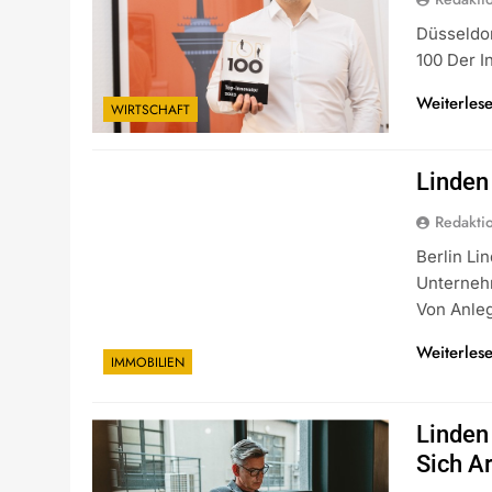
Düsseldor
100 Der 
Weiterles
WIRTSCHAFT
Linden
Redakti
Berlin L
Unterneh
Von Anle
Weiterles
IMMOBILIEN
Linden
Sich A