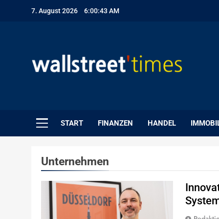
Skip
7. August 2026
6:00:44 AM
to
content
WallStreet Times
START
FINANZEN
HANDEL
IMMOBI
Unternehmen
Innova
Syste
Redakti