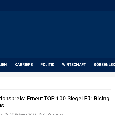
LIEN
KARRIERE
POLITIK
WIRTSCHAFT
BÖRSENLEX
tionspreis: Erneut TOP 100 Siegel Für Rising
ms
on
27. Februar 2023
0
6 Mins