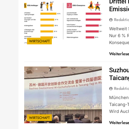
Dritte
Emissi
Redakti
Weltweit
Nur 6 % R
WIRTSCHAFT
Konseque
Weiterles
Suzhou
Taican
Redakti
München 
Taicang-
Wird Auc
WIRTSCHAFT
Weiterles