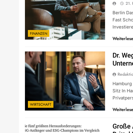
21.
Berlin Da
Fast Sch
Investie
FINANZEN
Weiterles
Dr. We
Untern
Redakti
Hamburg D
Sitz In 
Privatpe
WIRTSCHAFT
Weiterles
Große 