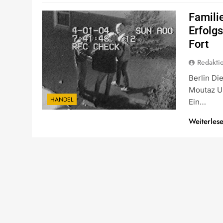
Famili
Erfolg
Fort
Redakti
Berlin Di
Moutaz U
HANDEL
Ein…
Weiterles