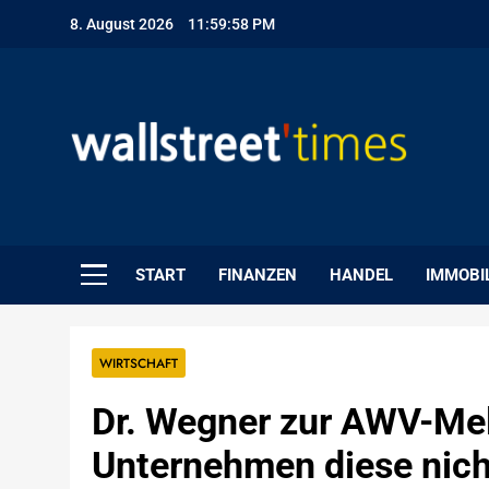
Skip
8. August 2026
11:59:59 PM
to
content
WallStreet Times
START
FINANZEN
HANDEL
IMMOBI
WIRTSCHAFT
Dr. Wegner zur AWV-Me
Unternehmen diese nic