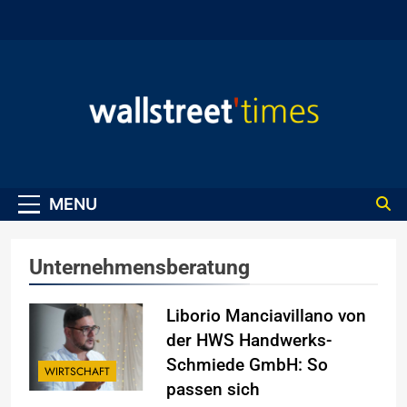
Skip
to
content
WallStreet Times
MENU
Unternehmensberatung
Liborio Manciavillano von
der HWS Handwerks-
Schmiede GmbH: So
WIRTSCHAFT
passen sich