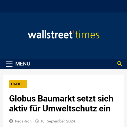
Skip
to
content
WallStreet Times
MENU
HANDEL
Globus Baumarkt setzt sich
aktiv für Umweltschutz ein
Redaktion
18. September 2024