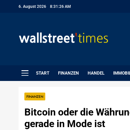
Skip
6. August 2026
8:31:27 AM
to
content
WallStreet Times
START
FINANZEN
HANDEL
IMMOBI
FINANZEN
Bitcoin oder die Währung
gerade in Mode ist