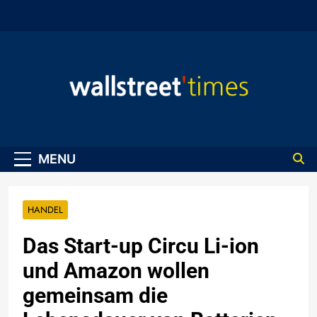
Skip
to
content
WallStreet Times
MENU
HANDEL
Das Start-up Circu Li-ion
und Amazon wollen
gemeinsam die