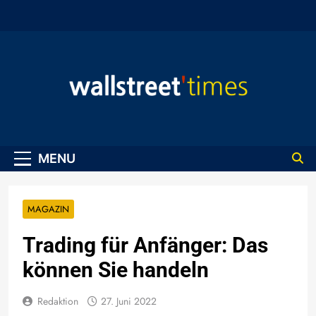
Skip
to
content
WallStreet Times
MENU
MAGAZIN
Trading für Anfänger: Das
können Sie handeln
Redaktion
27. Juni 2022