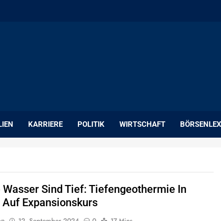
LIEN
KARRIERE
POLITIK
WIRTSCHAFT
BÖRSENLEX
Wasser Sind Tief: Tiefengeothermie In
 Auf Expansionskurs
on
12. September 2024
0
17 Mins