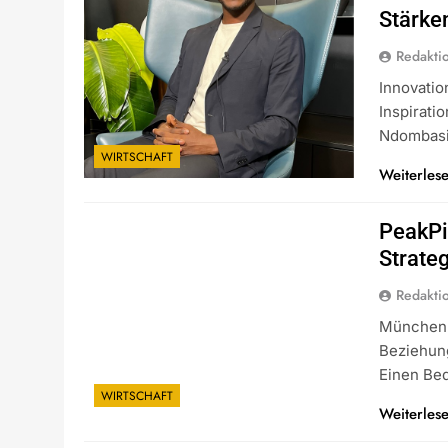
Stärke
Redakti
Innovatio
Inspirati
Ndombasi
WIRTSCHAFT
Weiterles
PeakPi
Strate
Redakti
München I
Beziehun
Einen Bed
WIRTSCHAFT
Weiterles