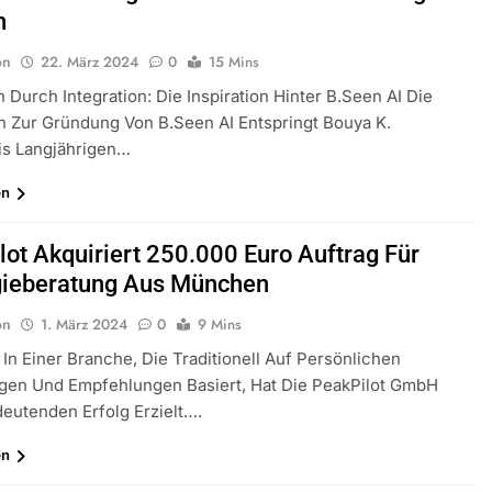
n
on
22. März 2024
0
15 Mins
n Durch Integration: Die Inspiration Hinter B.seen AI Die
on Zur Gründung Von B.seen AI Entspringt Bouya K.
s Langjährigen…
en
lot Akquiriert 250.000 Euro Auftrag Für
gieberatung Aus München
on
1. März 2024
0
9 Mins
n Einer Branche, Die Traditionell Auf Persönlichen
gen Und Empfehlungen Basiert, Hat Die PeakPilot GmbH
eutenden Erfolg Erzielt….
en