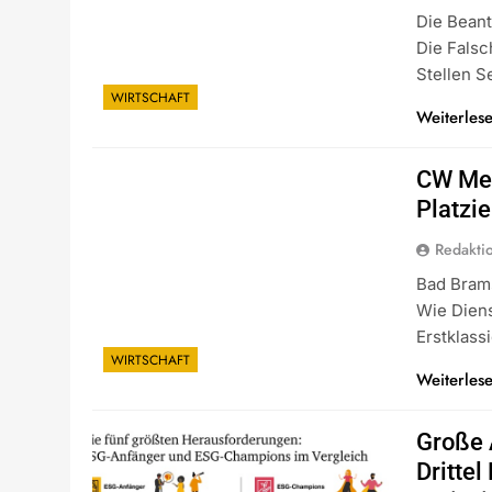
Die Beant
Die Falsc
Stellen 
WIRTSCHAFT
Weiterles
CW Med
Platzi
Redakti
Bad Bram
Wie Dien
Erstklass
WIRTSCHAFT
Weiterles
Große 
Dritte