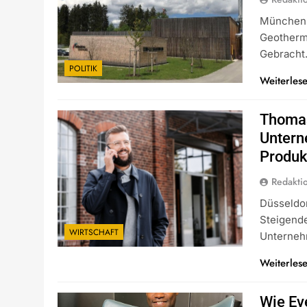
München 
Geotherm
Gebracht.
POLITIK
Weiterles
Thomas
Untern
Produk
Redakti
Düsseldor
Steigend
WIRTSCHAFT
Unterneh
Weiterles
Wie Ev