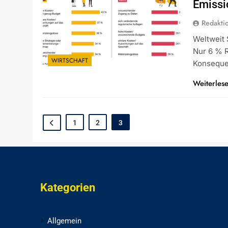
Emissi
Redakti
Weltweit
Nur 6 % R
WIRTSCHAFT
Konseque
Weiterles
1
2
3
Kategorien
Allgemein