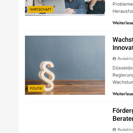
Probleme
WIRTSCHAFT
Herausfo
Weiterles
Wachst
Innova
Redakti
Düsseldo
Regierun
Wachstum
POLITIK
Weiterles
Förder
Berate
Redakti