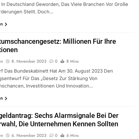
 In Deutschland Geworden, Das Viele Branchen Vor Große
rderungen Stellt. Doch…
en
umschancengesetz: Millionen Für Ihre
tionen
on
8. November 2023
0
8 Mins
rf Das Bundeskabinett Hat Am 30. August 2023 Den
gsentwurf Für Das „Gesetz Zur Stärkung Von
schancen, Investitionen Und Innovation…
en
geldantrag: Sechs Alarmsignale Bei Der
rwahl, Die Unternehmen Kennen Sollten
on
6. November 2023
0
6 Mins