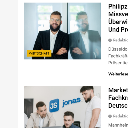
Philipz
Missve
Überwi
Und Pr
Redakti
Düsseldo
WIRTSCHAFT
Fachkräft
Präsentie
Weiterles
Market
Fachkr
Deutsc
Redakti
Mannheim