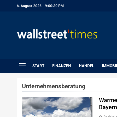
Skip
6. August 2026
9:00:31 PM
to
content
WallStreet Times
START
FINANZEN
HANDEL
IMMOBI
Unternehmensberatung
Warme 
Bayern
Redakti