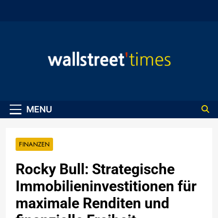
Skip
to
content
WallStreet Times
MENU
FINANZEN
Rocky Bull: Strategische
Immobilieninvestitionen für
maximale Renditen und