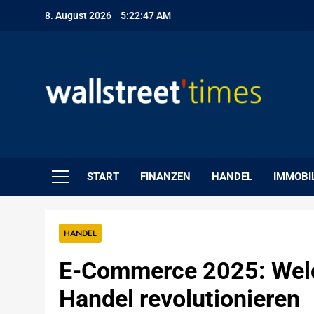
Skip
8. August 2026
5:22:48 AM
to
content
WallStreet Times
START
FINANZEN
HANDEL
IMMOBI
HANDEL
E-Commerce 2025: Welc
Handel revolutionieren