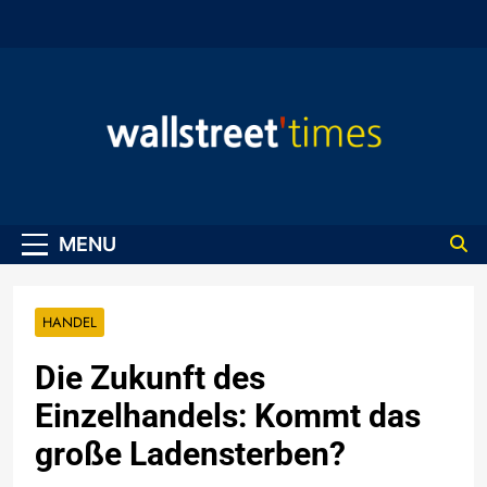
Skip
to
content
WallStreet Times
MENU
HANDEL
Die Zukunft des
Einzelhandels: Kommt das
große Ladensterben?