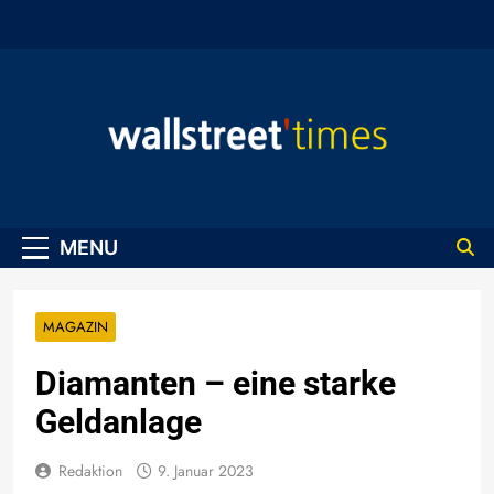
Skip
to
content
WallStreet Times
MENU
MAGAZIN
Diamanten – eine starke
Geldanlage
Redaktion
9. Januar 2023