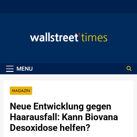
Skip
to
content
WallStreet Times
MENU
MAGAZIN
Neue Entwicklung gegen
Haarausfall: Kann Biovana
Desoxidose helfen?