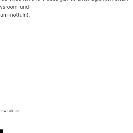
ewsroom-und-
rum-nottuln).
news aktuell