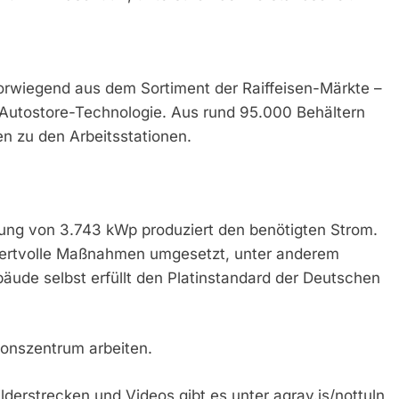
vorwiegend aus dem Sortiment der Raiffeisen-Märkte –
e Autostore-Technologie. Aus rund 95.000 Behältern
en zu den Arbeitsstationen.
tung von 3.743 kWp produziert den benötigten Strom.
wertvolle Maßnahmen umgesetzt, unter anderem
ude selbst erfüllt den Platinstandard der Deutschen
onszentrum arbeiten.
lderstrecken und Videos gibt es unter agrav.is/nottuln