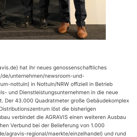
vis.de) hat ihr neues genossenschaftliches
.de/de/unternehmen/newsroom-und-
m-nottuln) in Nottuln/NRW offiziell in Betrieb
s- und Dienstleistungsunternehmen in die neue
iert. Der 43.000 Quadratmeter große Gebäudekomplex
istributionszentrum löst die bisherigen
eubau verbindet die AGRAVIS einen weiteren Ausbau
ichen Verbund bei der Belieferung von 1.000
de/agravis-regional/maerkte/einzelhandel) und rund