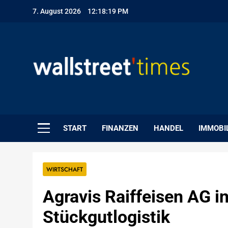
Skip
7. August 2026
12:18:20 PM
to
content
WallStreet Times
START
FINANZEN
HANDEL
IMMOBI
WIRTSCHAFT
Agravis Raiffeisen AG in
Stückgutlogistik