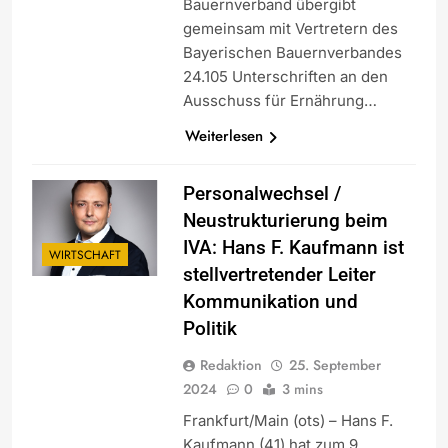
Bauernverband übergibt
gemeinsam mit Vertretern des
Bayerischen Bauernverbandes
24.105 Unterschriften an den
Ausschuss für Ernährung…
Weiterlesen
Personalwechsel /
Neustrukturierung beim
IVA: Hans F. Kaufmann ist
WIRTSCHAFT
stellvertretender Leiter
Kommunikation und
Politik
Redaktion
25. September
2024
0
3 mins
Frankfurt/Main (ots) – Hans F.
Kaufmann (41) hat zum 9.