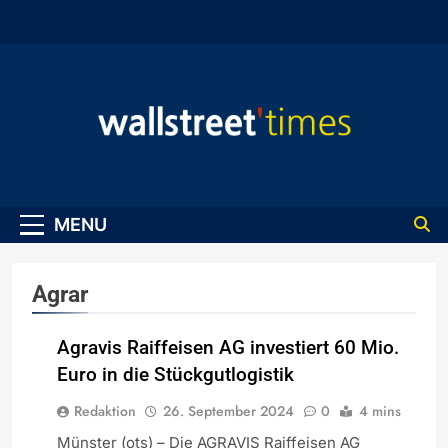
Skip
to
content
WallStreet Times
MENU
Agrar
Agravis Raiffeisen AG investiert 60 Mio.
Euro in die Stückgutlogistik
WIRTSCHAFT
Redaktion
26. September 2024
0
4 mins
Münster (ots) – Die AGRAVIS Raiffeisen AG