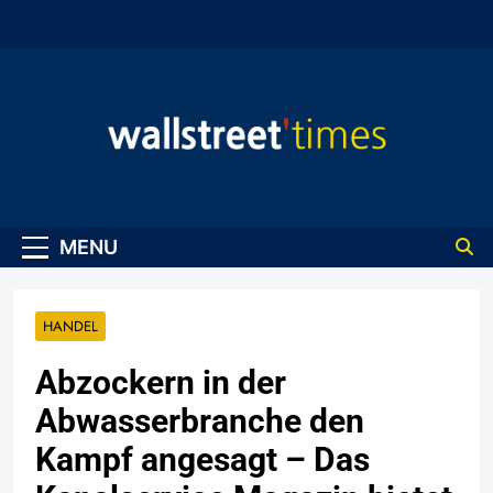
Skip
to
content
WallStreet Times
MENU
HANDEL
Abzockern in der
Abwasserbranche den
Kampf angesagt – Das