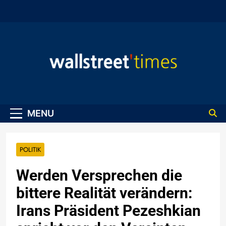
Skip
to
content
WallStreet Times
MENU
POLITIK
Werden Versprechen die
bittere Realität verändern:
Irans Präsident Pezeshkian