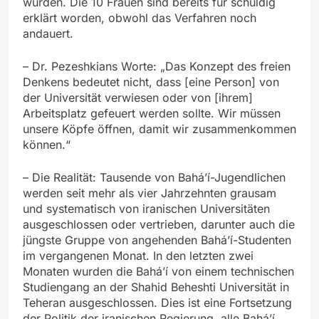
wurden. Die 10 Frauen sind bereits für schuldig
erklärt worden, obwohl das Verfahren noch
andauert.
– Dr. Pezeshkians Worte: „Das Konzept des freien
Denkens bedeutet nicht, dass [eine Person] von
der Universität verwiesen oder von [ihrem]
Arbeitsplatz gefeuert werden sollte. Wir müssen
unsere Köpfe öffnen, damit wir zusammenkommen
können.“
– Die Realität: Tausende von Bahá’í-Jugendlichen
werden seit mehr als vier Jahrzehnten grausam
und systematisch von iranischen Universitäten
ausgeschlossen oder vertrieben, darunter auch die
jüngste Gruppe von angehenden Bahá’í-Studenten
im vergangenen Monat. In den letzten zwei
Monaten wurden die Bahá’í von einem technischen
Studiengang an der Shahid Beheshti Universität in
Teheran ausgeschlossen. Dies ist eine Fortsetzung
der Politik der iranischen Regierung, alle Bahá’í