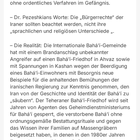
ohne ordentliches Verfahren im Gefängnis.
– Dr. Pezeshkians Worte: Die „Bürgerrechte“ der
Iraner sollten beachtet werden, nicht ihre
„sprachlichen und religiösen Unterschiede „.
– Die Realität: Die Internationale Bahá’í-Gemeinde
hat mit einem Brandanschlag unbekannter
Angreifer auf einen Bahá’í-Friedhof in Ahvaz sowie
mit Spannungen in Kashan wegen der Beerdigung
eines Bahá’í-Einwohners mit Besorgnis neue
Beispiele für die anhaltenden Bemühungen der
iranischen Regierung zur Kenntnis genommen, den
Iran von der Geschichte und Identität der Bahá’í zu
„säubern“. Der Teheraner Bahá’í-Friedhof wird seit
Jahren von Agenten des Geheimdienstministeriums
für Bahá’í gesperrt, die verstorbene Bahá’í ohne
ordnungsgemäße Bestattungsrituale und gegen
das Wissen ihrer Familien auf Massengräbern
beigesetzt haben, in denen in den 1980er Jahren