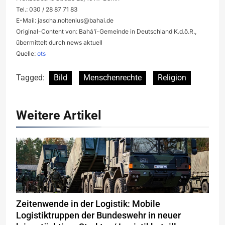
Tel.: 030 / 28 87 71 83
E-Mail:
jascha.noltenius@bahai.de
Original-Content von: Bahá’í-Gemeinde in Deutschland K.d.ö.R.,
übermittelt durch news aktuell
Quelle:
ots
Tagged:
Bild
Menschenrechte
Religion
Weitere Artikel
Zeitenwende in der Logistik: Mobile
Logistiktruppen der Bundeswehr in neuer