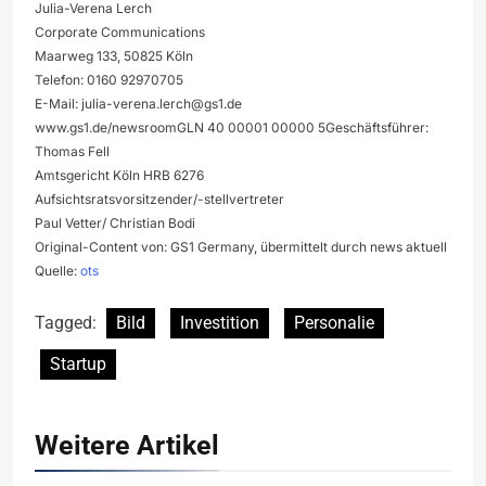
Julia-Verena Lerch
Corporate Communications
Maarweg 133, 50825 Köln
Telefon: 0160 92970705
E-Mail:
julia-verena.lerch@gs1.de
www.gs1.de/newsroomGLN 40 00001 00000 5Geschäftsführer:
Thomas Fell
Amtsgericht Köln HRB 6276
Aufsichtsratsvorsitzender/-stellvertreter
Paul Vetter/ Christian Bodi
Original-Content von: GS1 Germany, übermittelt durch news aktuell
Quelle:
ots
Tagged:
Bild
Investition
Personalie
Startup
Weitere Artikel