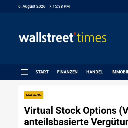
Skip
6. August 2026
7:15:39 PM
to
content
WallStreet Times
START
FINANZEN
HANDEL
IMMOBI
MAGAZIN
Virtual Stock Options (V
anteilsbasierte Vergütun