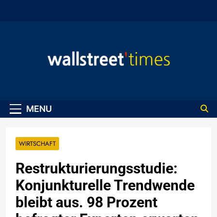
Skip
to
content
WallStreet Times
MENU
WIRTSCHAFT
Restrukturierungsstudie:
Konjunkturelle Trendwende
bleibt aus. 98 Prozent