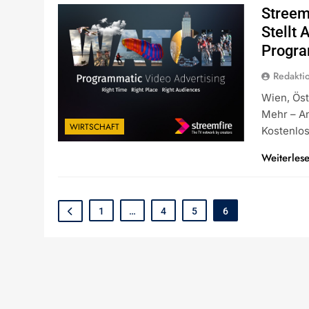
Streem
Stellt
Progra
Redakti
Wien, Öst
Mehr – An
WIRTSCHAFT
Kostenlo
Weiterles
1
…
4
5
6