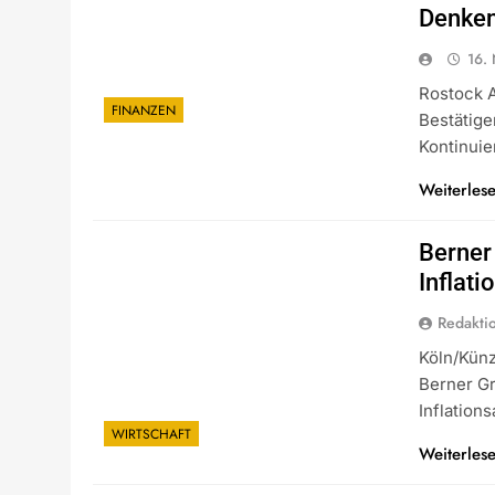
Denken
16.
Rostock 
FINANZEN
Bestätige
Kontinuie
Weiterles
Berner
Inflat
Redakti
Köln/Künz
Berner Gr
Inflation
WIRTSCHAFT
Weiterles