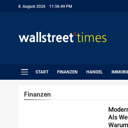
Skip
8. August 2026
11:56:50 PM
to
content
WallStreet Times
START
FINANZEN
HANDEL
IMMOBI
Finanzen
Modern
Als We
Warum 