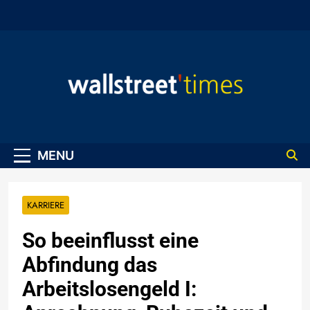
Skip
to
content
WallStreet Times
MENU
KARRIERE
So beeinflusst eine
Abfindung das
Arbeitslosengeld I: