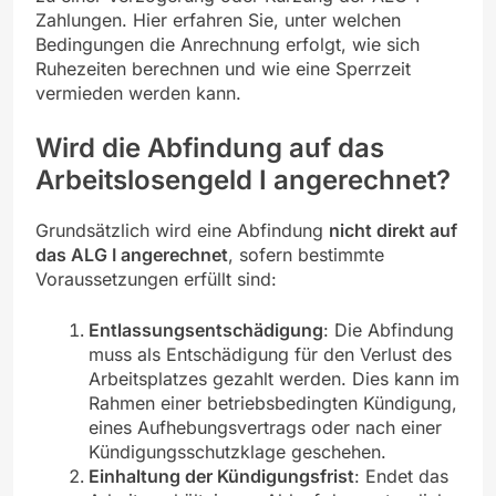
Zahlungen. Hier erfahren Sie, unter welchen
Bedingungen die Anrechnung erfolgt, wie sich
Ruhezeiten berechnen und wie eine Sperrzeit
vermieden werden kann.
Wird die Abfindung auf das
Arbeitslosengeld I angerechnet?
Grundsätzlich wird eine Abfindung
nicht direkt auf
das ALG I angerechnet
, sofern bestimmte
Voraussetzungen erfüllt sind:
Entlassungsentschädigung
: Die Abfindung
muss als Entschädigung für den Verlust des
Arbeitsplatzes gezahlt werden. Dies kann im
Rahmen einer betriebsbedingten Kündigung,
eines Aufhebungsvertrags oder nach einer
Kündigungsschutzklage geschehen.
Einhaltung der Kündigungsfrist
: Endet das