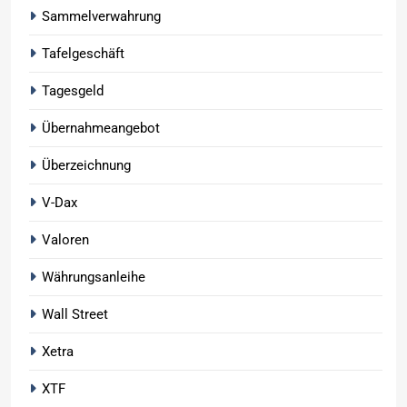
Sammelverwahrung
Tafelgeschäft
Tagesgeld
Übernahmeangebot
Überzeichnung
V-Dax
Valoren
Währungsanleihe
Wall Street
Xetra
XTF