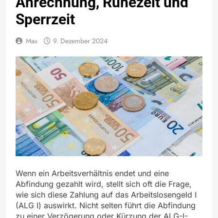
Anrechnung, Ruhezeit und
Sperrzeit
Max
9. Dezember 2024
Wenn ein Arbeitsverhältnis endet und eine
Abfindung gezahlt wird, stellt sich oft die Frage,
wie sich diese Zahlung auf das Arbeitslosengeld I
(ALG I) auswirkt. Nicht selten führt die Abfindung
zu einer Verzögerung oder Kürzung der ALG-I-