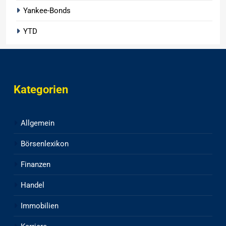
Yankee-Bonds
YTD
Kategorien
Allgemein
Börsenlexikon
Finanzen
Handel
Immobilien