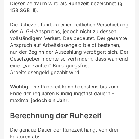
Dieser Zeitraum wird als
Ruhezeit
bezeichnet (§
158 SGB III).
Die Ruhezeit führt zu einer zeitlichen Verschiebung
des ALG-I-Anspruchs, jedoch nicht zu dessen
vollständigem Verlust. Das bedeutet: Der gesamte
Anspruch auf Arbeitslosengeld bleibt bestehen,
nur der Beginn der Auszahlung verzögert sich. Der
Gesetzgeber möchte so verhindern, dass während
einer „verkauften“ Kündigungsfrist
Arbeitslosengeld gezahlt wird.
Wichtig
: Die Ruhezeit kann höchstens bis zum
Ende der regulären Kündigungsfrist dauern –
maximal jedoch
ein Jahr
.
Berechnung der Ruhezeit
Die genaue Dauer der Ruhezeit hängt von drei
Faktoren ab: