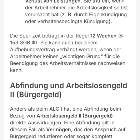
Verlust von Leistungen
. Sie tritt ein, wenn
der Arbeitnehmer die Arbeitslosigkeit selbst
verursacht hat (z. B. durch Eigenkündigung
oder verhaltensbedingte Kündigung).
Die Sperrzeit beträgt in der Regel
12 Wochen
(§
159 SGB III). Sie kann auch bei einem
Aufhebungsvertrag verhängt werden, wenn der
Arbeitnehmer keinen „wichtigen Grund“ für die
Beendigung des Arbeitsverhältnisses nachweisen
kann.
Abfindung und Arbeitslosengeld
II (Bürgergeld)
Anders als beim ALG I hat eine Abfindung beim
Bezug von
Arbeitslosengeld II (Bürgergeld)
direkte Auswirkungen. Eine Abfindung gilt in
diesem Fall als
Vermögen
, das den Anspruch auf
Bürgergeld reduzieren oder sogar komplett