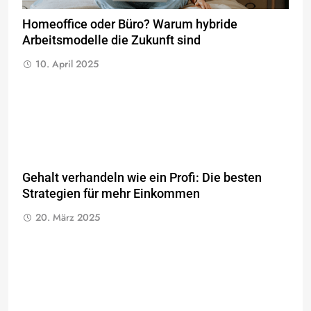
Homeoffice oder Büro? Warum hybride
Arbeitsmodelle die Zukunft sind
10. April 2025
Gehalt verhandeln wie ein Profi: Die besten
Strategien für mehr Einkommen
20. März 2025