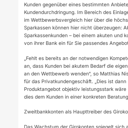
Kunden gegenüber eines bestimmten Anbieter
Kundendurchdringung. Im Bereich des Einlag
im Wettbewerbsvergleich hier über die höch
Sparkassen können hier nicht überzeugen: Ak
Sparkassenkunden – bei einem akuten und ko
von ihrer Bank ein für Sie passendes Angebot
„Fehlt es bereits an der notwendigen Kompet
an, dass Kunden bei akutem Bedarf die eige
an den Wettbewerb wenden“, so Matthias Niss
für das Privatkundengeschäft. „Dies ist dann
Produktangebot objektiv leistungsstark wäre 
dies dem Kunden in einer konkreten Beratungs
Zweitbankkonten als Haupttreiber des Giro
Das Wachstum der Girokonten spiegelt sich a