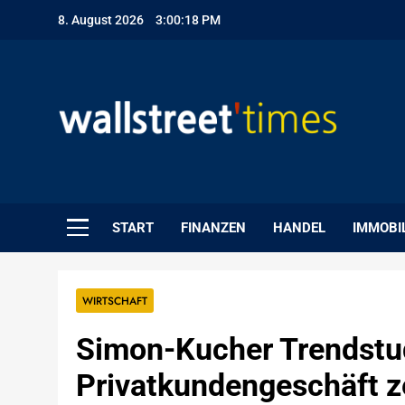
Skip
8. August 2026
3:00:19 PM
to
content
WallStreet Times
START
FINANZEN
HANDEL
IMMOBI
WIRTSCHAFT
Simon-Kucher Trendstu
Privatkundengeschäft z