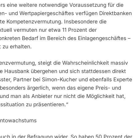
s eine weitere notwendige Voraussetzung für die
en- und Wertpapiergeschäftes verfügen Direktbanken
ste Kompetenzvermutung. Insbesondere die
tuell vermuten nur etwa 11 Prozent der
nkreten Bedarf im Bereich des Einlagengeschäftes –
 zu erhalten.
enzvermutung, steigt die Wahrscheinlichkeit massiv
ne Hausbank übergehen und sich stattdessen direkt
ter, Partner bei Simon-Kucher und ebenfalls Experte
 besonders ärgerlich, wenn das eigene Preis- und
und man als Anbieter nur nicht die Möglichkeit hat,
situation zu präsentieren.“
kontowachstums
uch in der Befragung wider. So haben 50 Prozent der