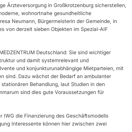
ige Ärzteversorgung in Großkrotzenburg sicherstellen,
d moderne, wohnortnahe gesundheitliche
eresa Neumann, Bürgermeisterin der Gemeinde, in
nes von derzeit sieben Objekten im Spezial-AIF
rke MEDZENTRUM Deutschland: Sie sind wichtiger
truktur und damit systemrelevant und
olvente und konjunkturunabhängige Mietparteien, mit
en sind. Dazu wächst der Bedarf an ambulanter
r stationären Behandlung, laut Studien in den
arum sind dies gute Voraussetzungen für
der IWG die Finanzierung des Geschäftsmodells
ung Interessente können hier zwischen zwei