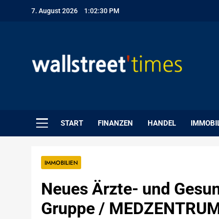
Skip
7. August 2026
1:02:31 PM
to
content
WallStreet Times
START
FINANZEN
HANDEL
IMMOBI
IMMOBILIEN
Neues Ärzte- und Gesu
Gruppe / MEDZENTRUM 